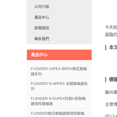
公司介紹
產品中心
今天給
新聞資訊
面臨
聯系我們
本
產品中心
FLENDER ZAPEX-BIPEX梅花聯軸
器系列
德國
FLENDER N-ARPEX 全鋼聯軸器系
列
蘇州
FLENDER N-EUPEX柱銷H型聯軸
器彈性聯軸器
主營博
FLENDER梅花聯軸器無間隙聯軸
0512-