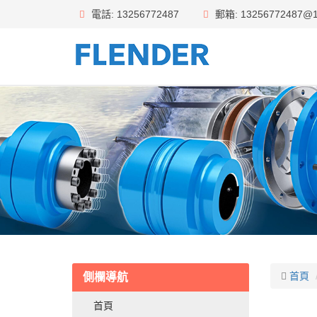
電話: 13256772487
郵箱: 13256772487@1
首頁
側欄導航
首頁