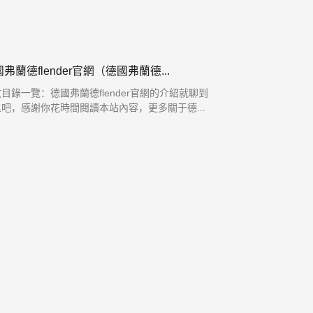
弗蘭德flender官網（德國弗蘭德...
目錄一覽：德國弗蘭德flender官網的介紹就聊到
吧，感謝你花時間閱讀本站內容，更多關于德...