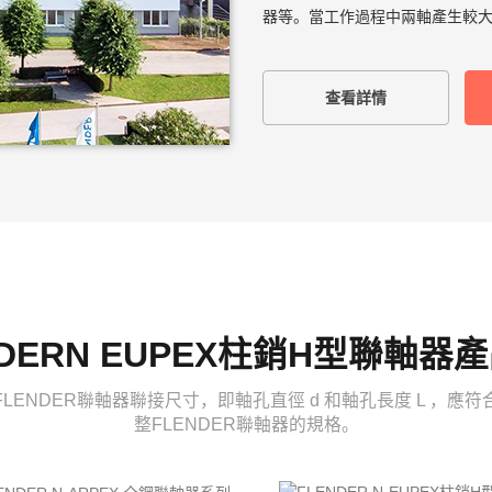
器等。當工作過程中兩軸產生較大
查看詳情
NDERN EUPEX柱銷H型聯軸器
的FLENDER聯軸器聯接尺寸，即軸孔直徑 d 和軸孔長度 L ，
整FLENDER聯軸器的規格。