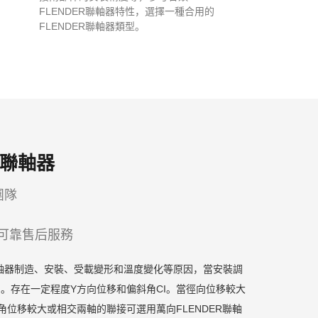
FLENDER聯軸器特性，選擇一種合用的
FLENDER聯軸器類型。
聯軸器
團隊
免費可靠售后服務
EX梅花聯軸器制造、安裝、受載變形和溫度變化等原因，當安裝調
。存在一定程度Y方向位移和偏斜角CI。當徑向位移較大
，角位移較大或相交兩軸的聯接可選用萬向FLENDER聯軸