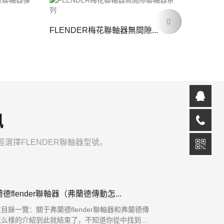
Next
FLENDER梅花聯軸器無間隙...
訊
擇FLENDER聯軸器型號。
德flender聯軸器（弗蘭德傳動怎...
目錄一覽：關于弗蘭德flender聯軸器和弗蘭德傳
么樣的介紹到此就結束了，不知道你從中找到...