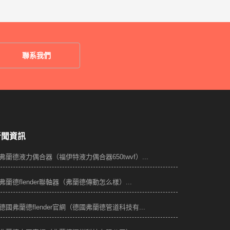
聯系我們
新聞資訊
弗蘭德液力偶合器（福伊特液力偶合器650twvf）...
弗蘭德flender聯軸器（弗蘭德傳動怎么樣）...
德國弗蘭德flender官網（德國弗蘭德管道科技有...