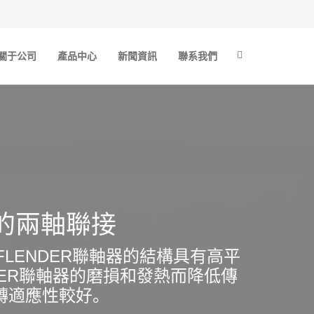
關于公司
產品中心
新聞資訊
聯系我們
轉的兩軸聯接
LENDER聯軸器的結構具有高平
DER聯軸器的磨損和發熱而降低傳
轉適應性較好。