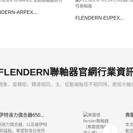
DERN-ARPEX...
FLENDERN-EUPEX...
FLENDERN聯軸器官網行業資
現象，當轉矩、轉速相同，主、從動端軸徑不相同時，應按大軸徑選
液力偶合器650...
弗蘭
德液力偶合器，以及福伊特
本文
應的知識點，希望對各位有所
動怎