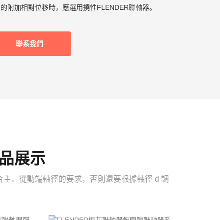
的附加相對位移時，應選用撓性FLENDER聯軸器。
聯系我們
產品展示
應符合主、從動端軸徑的要求，否則還要根據軸徑 d 調