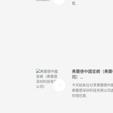
幫...
弗蘭德中國官網（弗蘭
司）...
今天給各位分享弗蘭德中
弗蘭德深圳科技有限公司
你現在面...